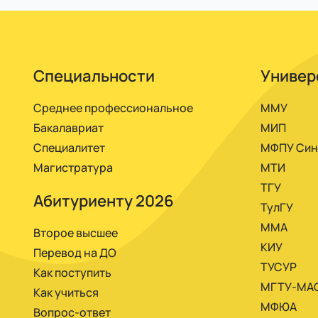
расписанию, со всеми необходимыми матер
Специальности
Универ
Среднее профессиональное
ММУ
Бакалавриат
МИП
Специалитет
МФПУ Син
Магистратура
МТИ
ТГУ
Абитуриенту 2026
ТулГУ
ММА
Второе высшее
КИУ
Перевод на ДО
ТУСУР
Как поступить
МГТУ-МА
Как учиться
МФЮА
Вопрос-ответ