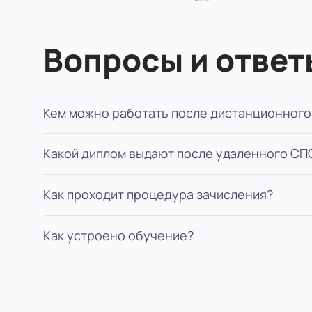
Вопросы и ответ
Кем можно работать после дистанционного
Какой диплом выдают после удаленного СП
Младшие позиции или позиции помощника, н
Как проходит процедура зачисления?
Диплом специалиста государственного обра
Как устроено обучение?
Нужно подать документы, оплатить год или с
Вся учеба проходит в личном кабинете элек