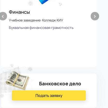
Финансы
Э
‹
›
(
Учебное заведение: Колледж КИУ
У
Буквальная финансовая грамотность
К
Банковское дело
Подать заявку