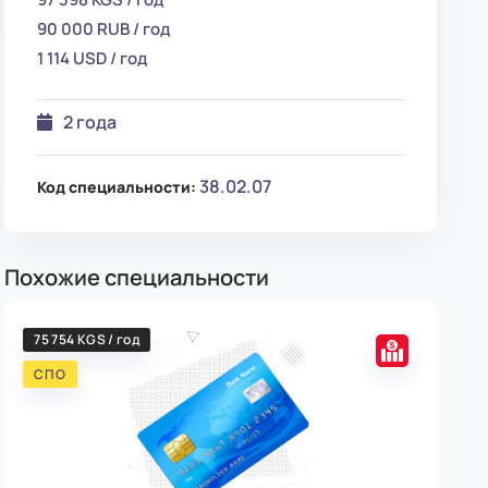
90 000 RUB / год
1 114 USD / год
2 года
38.02.07
Код специальности:
Похожие специальности
75 754 KGS / год
Мак
Мин
СПО
С