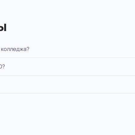
ы
 колледжа?
О?
апример, сможете администрировать зал или выполн
зца.
еместр, подписать договор на обучение. Без экзамен
тронного вуза ММА, ЭИОС. Получаете доступ после з