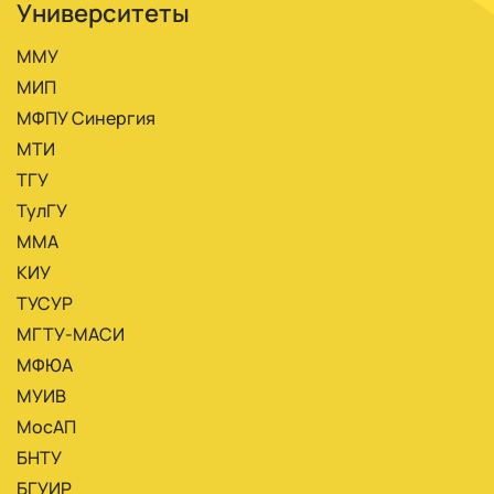
Университеты
ММУ
МИП
МФПУ Синергия
МТИ
ТГУ
ТулГУ
ММА
КИУ
ТУСУР
МГТУ-МАСИ
МФЮА
МУИВ
МосАП
БНТУ
БГУИР