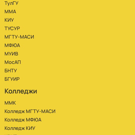
ТулГУ
ММА
КИУ
ТУСУР
МГТУ-МАСИ
МФЮА
МУИВ
МосАП
БНТУ
БГУИР
Колледжи
ММК
Колледж МГТУ-МАСИ
Колледж МФЮА
Колледж КИУ