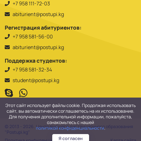
+7 958 111-72-03
abiturient@postupi.kg
Регистрация абитуриентов:
+7 958 581-56-00
abiturient@postupi.kg
Поддержка студентов:
+7 958 581-32-34
student@postupi.kg
Этот сайт использует файлы cookie. Продолжая использовать
сайт, вы автоматически соглашаетесь на их использование.
Для получения дополнительной информации, пожалуйста,
ознакомьтесь с нашей
© 2013 - 2026. Центр высшего дистанционного образования
политикой конфиденциальности
.
"Postupi.kg"
Я согласен
Политика конфиденциальности
Карта сайта