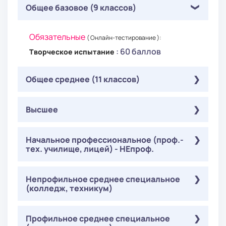
Общее базовое (9 классов)
Обязательные
( Онлайн-тестирование ):
: 60 баллов
Творческое испытание
Общее среднее (11 классов)
Обязательные
Высшее
( Онлайн-тестирование ):
: 60 баллов
Творческое испытание
Обязательные
Начальное профессиональное (проф.-
( Онлайн-тестирование ):
тех. училище, лицей) - НЕпроф.
: 60 баллов
Творческое испытание
Обязательные
Непрофильное среднее специальное
( Онлайн-тестирование ):
(колледж, техникум)
: 60 баллов
Творческое испытание
Обязательные
Профильное среднее специальное
( Онлайн-тестирование ):