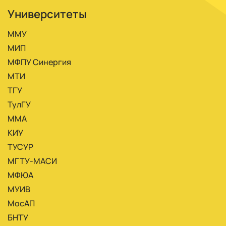
Университеты
ММУ
МИП
МФПУ Синергия
МТИ
ТГУ
ТулГУ
ММА
КИУ
ТУСУР
МГТУ-МАСИ
МФЮА
МУИВ
МосАП
БНТУ