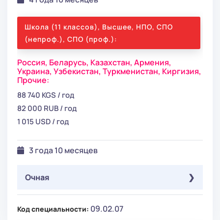
Школа (11 классов), Высшее, НПО, СПО
(непроф.), СПО (проф.):
Россия,
Беларусь,
Казахстан,
Армения,
Украина,
Узбекистан,
Туркменистан,
Киргизия,
Прочие:
88 740 KGS / год
82 000 RUB / год
1 015 USD / год
3 года 10 месяцев
Очная
Школа (9 классов):
09.02.07
Код специальности: