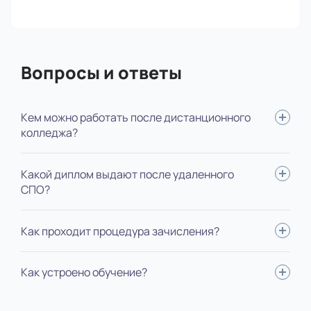
Вопросы и ответы
Кем можно работать после дистанционного
колледжа?
Младшие позиции или позиции помощника, например,
Какой диплом выдают после удаленного
сможете администрировать зал или выполнять поручения
СПО?
старших коллег.
Диплом специалиста государственного образца.
Как проходит процедура зачисления?
Нужно подать документы, оплатить год или семестр,
Как устроено обучение?
подписать договор на обучение. Без экзаменов, без
конкурса.
Вся учеба проходит в личном кабинете электронного вуза