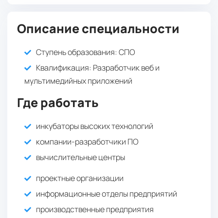
Россия,
Беларусь,
Казахстан,
Армения,
Украина,
Узбекистан,
Туркменистан,
Киргизия,
Описание специальности
Прочие:
149 343 KGS / год
Ступень образования:
СПО
138 000 RUB / год
Квалификация
: Разработчик веб и
1 708 USD / год
мультимедийных приложений
3 года 10 месяцев
Где работать
Школа (11 классов), Высшее, НПО, СПО
инкубаторы высоких технологий
(непроф.), СПО (проф.):
компании-разработчики ПО
вычислительные центры
Россия,
Беларусь,
Казахстан,
Армения,
Украина,
Узбекистан,
Туркменистан,
Киргизия,
Прочие:
проектные организации
149 343 KGS / год
информационные отделы предприятий
138 000 RUB / год
производственные предприятия