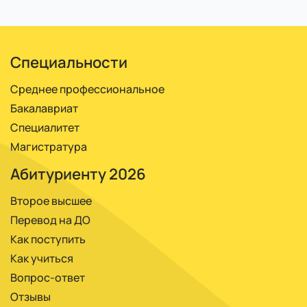
ММА, ЭИОС. Получаете доступ после зачисления, через
него учитесь по расписанию, со всеми необходимыми
материалами.
Специальности
Среднее профессиональное
Бакалавриат
Специалитет
Магистратура
Абитуриенту 2026
Второе высшее
Перевод на ДО
Как поступить
Как учиться
Вопрос-ответ
Отзывы