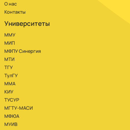
О нас
Контакты
Университеты
ММУ
МИП
МФПУ Синергия
МТИ
ТГУ
ТулГУ
ММА
КИУ
ТУСУР
МГТУ-МАСИ
МФЮА
МУИВ