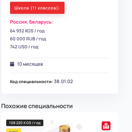
Школа (11 классов):
Россия,
Беларусь:
64 932 KGS / год
60 000 RUB / год
742 USD / год
10 месяцев
38.01.02
Код специальности:
Похожие специальности
108 220 KGS / год
108