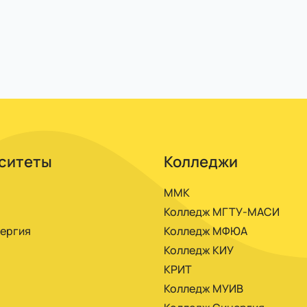
еместр, подписать договор на обучение. Без экзамен
тронного вуза ММА, ЭИОС. Получаете доступ после з
иалами.
ситеты
Колледжи
ММК
Колледж МГТУ-МАСИ
ергия
Колледж МФЮА
Колледж КИУ
КРИТ
Колледж МУИВ