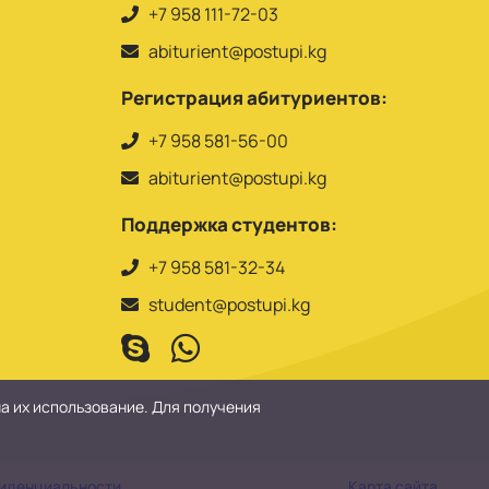
+7 958 111-72-03
abiturient@postupi.kg
Регистрация абитуриентов:
+7 958 581-56-00
abiturient@postupi.kg
Поддержка студентов:
+7 958 581-32-34
student@postupi.kg
на их использование. Для получения
фиденциальности
Карта сайта