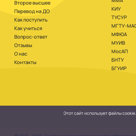
ММА
Второе высшее
КИУ
Перевод на ДО
ТУСУР
Как поступить
МГТУ-МА
Как учиться
МФЮА
Вопрос-ответ
МУИВ
Отзывы
МосАП
О нас
БНТУ
Контакты
БГУИР
Этот сайт использует файлы cookie
© 2013 - 2026. Центр высшего дистанционного образования