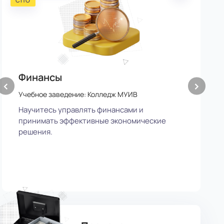
СПО
С
Финансы
Т
‹
›
"
Учебное заведение: Колледж МУИВ
п
Научитесь управлять финансами и
принимать эффективные экономические
У
решения.
И
т