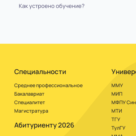
Как устроено обучение?
Нужно подать документы, оплатить год или с
Вся учеба проходит в личном кабинете элек
расписанию, со всеми необходимыми матер
Специальности
Универ
Среднее профессиональное
ММУ
Бакалавриат
МИП
Специалитет
МФПУ Син
Магистратура
МТИ
ТГУ
Абитуриенту 2026
ТулГУ