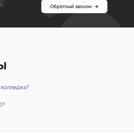
Обратный звонок
ы
 колледжа?
О?
апример, сможете администрировать зал или выполн
зца.