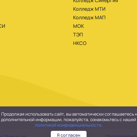
Колледж Синергия
Колледж МТИ
Колледж МАП
СИ
МОК
ТЭП
НКСО
. Продолжая использовать сайт, вы автоматически соглашаетесь 
дополнительной информации, пожалуйста, ознакомьтесь с нашей
политикой конфиденциальности
.
Я согласен
Политика кон
 "Postupi.kg"