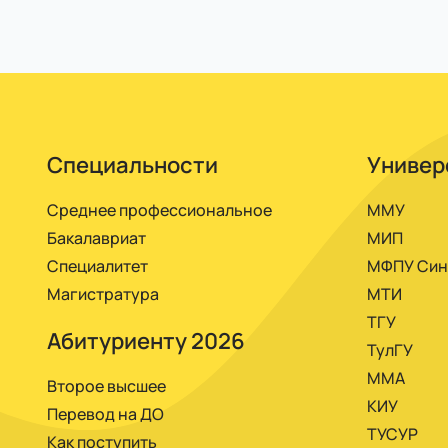
Вся учеба проходит в личном кабинете элек
расписанию, со всеми необходимыми матер
Специальности
Универ
Среднее профессиональное
ММУ
Бакалавриат
МИП
Специалитет
МФПУ Син
Магистратура
МТИ
ТГУ
Абитуриенту 2026
ТулГУ
ММА
Второе высшее
КИУ
Перевод на ДО
ТУСУР
Как поступить