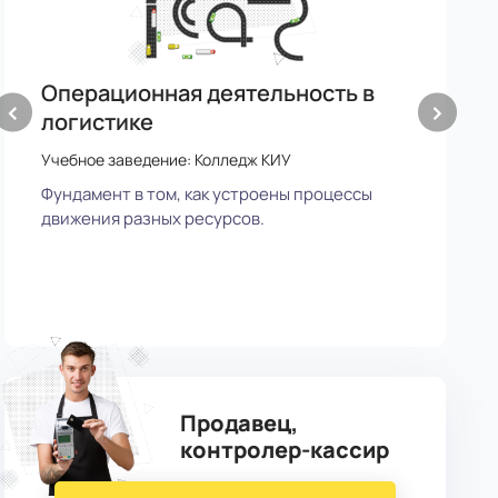
Школа (11 классов):
Операционная деятельность в
О
Россия,
Беларусь,
Казахстан,
Армения,
‹
›
Украина,
Узбекистан,
Туркменистан,
логистике
л
Киргизия,
Москва и МО,
Прочие:
Учебное заведение: Колледж КИУ
У
65 338 KGS / год
Фундамент в том, как устроены процессы
Д
60 000 RUB / год
движения разных ресурсов.
л
747 USD / год
1 год 3 месяца
Продавец,
контролер-кассир