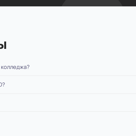
ы
 колледжа?
О?
апример, сможете администрировать зал или выполн
зца.
еместр, подписать договор на обучение. Без экзамен