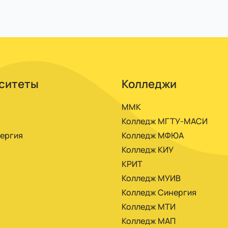
тронного вуза ММА, ЭИОС. Получаете доступ после з
иалами.
ситеты
Колледжи
ММК
Колледж МГТУ-МАСИ
ергия
Колледж МФЮА
Колледж КИУ
КРИТ
Колледж МУИВ
Колледж Синергия
Колледж МТИ
Колледж МАП