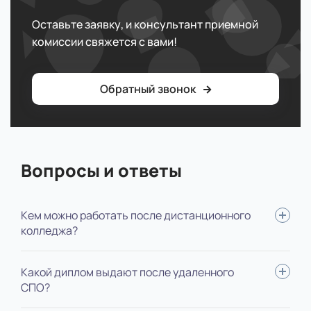
Оставьте заявку, и консультант приемной
комиссии свяжется с вами!
Обратный звонок
Вопросы и ответы
Кем можно работать после дистанционного
колледжа?
Младшие позиции или позиции помощника, например,
Какой диплом выдают после удаленного
сможете администрировать зал или выполнять поручения
СПО?
старших коллег.