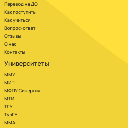
Перевод на ДО
Как поступить
Как учиться
Вопрос-ответ
Отзывы
О нас
Контакты
Университеты
ММУ
МИП
МФПУ Синергия
МТИ
ТГУ
ТулГУ
ММА