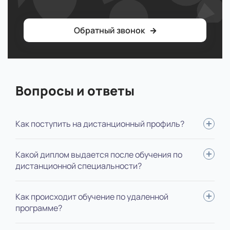
Обратный звонок
Вопросы и ответы
Как поступить на дистанционный профиль?
Для поступления вам нужно: определиться со
Какой диплом выдается после обучения по
специальностью, выслать нам документы, пройти
дистанционной специальности?
вступительные испытания, оплатить обучение, подписать
договор. Мы будем помогать на каждом этапе,
В зависимости от ступени обучения, выдается диплом
Как происходит обучение по удаленной
оформление полностью берем на себя.
государственного образца специалиста, бакалавра или
программе?
магистра. В дипломе не указывается форма обучения.