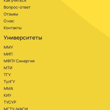
Как учиться
Вопрос-ответ
Отзывы
О нас
Контакты
Университеты
ММУ
МИП
МФПУ Синергия
МТИ
ТГУ
ТулГУ
ММА
КИУ
ТУСУР
МГТУ-МАСИ