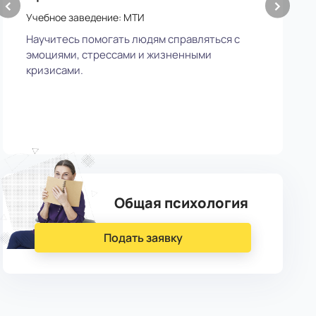
‹
›
п
Учебное заведение: МТИ
У
Научитесь помогать людям справляться с
эмоциями, стрессами и жизненными
У
кризисами.
д
Общая психология
Подать заявку