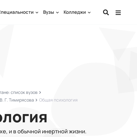
Специальности
Вузы
Колледжи
ане: список вузов
В. Г. Тимирясова
Общая психология
ология
ехе, и в обычной инертной жизни.