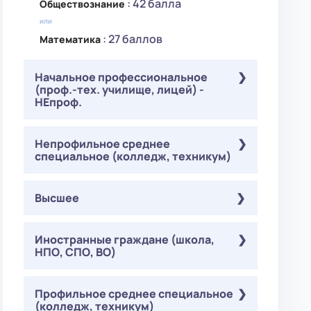
: 42 балла
Обществознание
или
: 27 баллов
Математика
Начальное профессиональное
(проф.-тех. училище, лицей) -
НЕпроф.
Обязательные
Непрофильное среднее
( ЕГЭ ):
специальное (колледж, техникум)
: 36 баллов
Биология
: 36 баллов
Русский язык
Обязательные
Высшее
( ЕГЭ ):
На выбор
( ЕГЭ ):
: 36 баллов
Биология
: 42 балла
Обществознание
: 36 баллов
Русский язык
Обязательные
Иностранные граждане (школа,
( Онлайн-тестирование ):
или
НПО, СПО, ВО)
: 36 баллов
На выбор
Биология
: 27 баллов
Математика
( ЕГЭ ):
: 36 баллов
Русский язык
: 42 балла
Обществознание
Обязательные
Профильное среднее специальное
( Онлайн-тестирование ):
или
На выбор
( Онлайн-тестирование ):
(колледж, техникум)