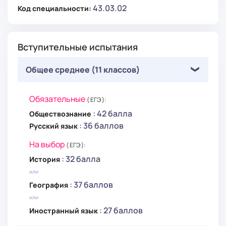
Школа (11 классов), НПО, СПО (непроф.),
43.03.02
Код специальности:
НПО:
Россия,
Беларусь,
Казахстан,
Армения,
Вступительные испытания
Украина,
Узбекистан,
Туркменистан,
Киргизия,
Москва и МО,
Прочие:
Общее среднее (11 классов)
87 117 KGS / год
80 000 RUB / год
Обязательные
( ЕГЭ ):
996 USD / год
: 42 балла
Обществознание
: 36 баллов
Русский язык
5 лет
На выбор
( ЕГЭ ):
: 32 балла
История
Высшее, СПО (проф.):
или
: 37 баллов
Россия,
Беларусь,
Казахстан,
Армения,
География
Украина,
Узбекистан,
Туркменистан,
Киргизия,
или
Москва и МО,
Прочие:
: 27 баллов
Иностранный язык
87 117 KGS / год