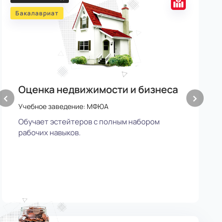
баллов
Бакалавриат
Ба
Оценка недвижимости и бизнеса
М
‹
›
Учебное заведение: МФЮА
У
Обучает эстейтеров с полным набором
У
рабочих навыков.
р
г