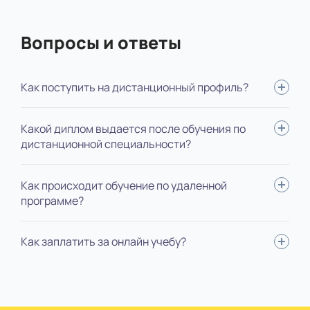
Вопросы и ответы
Как поступить на дистанционный профиль?
Для поступления вам нужно: определиться со
Какой диплом выдается после обучения по
специальностью, выслать нам документы, пройти
дистанционной специальности?
вступительные испытания, оплатить обучение, подписать
договор. Мы будем помогать на каждом этапе,
В зависимости от ступени обучения, выдается диплом
Как происходит обучение по удаленной
оформление полностью берем на себя.
государственного образца специалиста, бакалавра или
программе?
магистра. В дипломе не указывается форма обучения.
Учеба длится 6-10 семестров: изучаете теорию по
Как заплатить за онлайн учебу?
материалам электронных курсов, участвуете в вебинарах,
выполняете задания. На сессиях сдаете онлайн-тесты.
Оплачивать можно в банке, на почте по квитанции или
Каждый год пишете курсовые и проходите практику.
прямо из личного кабинета. Можно платить по семестрам
Диплом готовите удаленно, защищаете по видеосвязи,
или за год.