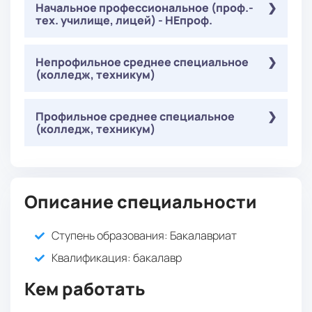
Обязательные
Начальное профессиональное (проф.-
( Письменное тестирование ):
тех. училище, лицей) - НЕпроф.
: 36 баллов
Русский язык
: 60 баллов
Творческое испытание
: 40
Обязательные
История изобразительного искусства
Непрофильное среднее специальное
( Письменное тестирование ):
(колледж, техникум)
баллов
: 36 баллов
Русский язык
: 60 баллов
Творческое испытание
: 40
Обязательные
История изобразительного искусства
Профильное среднее специальное
( Письменное тестирование ):
(колледж, техникум)
баллов
: 36 баллов
Русский язык
: 60 баллов
Творческое испытание
: 40
Обязательные
История изобразительного искусства
( Письменное тестирование ):
баллов
: 36 баллов
Русский язык
Описание специальности
: 60 баллов
Творческое испытание
: 40
История изобразительного искусства
Ступень образования:
Бакалавриат
баллов
Квалификация
: бакалавр
Кем работать