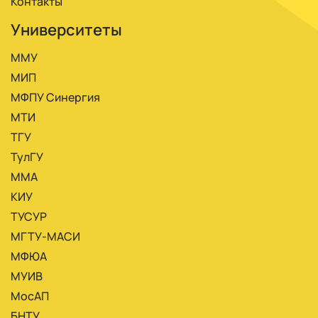
Контакты
Университеты
ММУ
МИП
МФПУ Синергия
МТИ
ТГУ
ТулГУ
ММА
КИУ
ТУСУР
МГТУ-МАСИ
МФЮА
МУИВ
МосАП
БНТУ