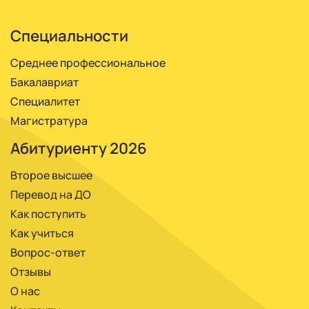
или за год.
реже – очно.
Специальности
Среднее профессиональное
Бакалавриат
Специалитет
Магистратура
Абитуриенту 2026
Второе высшее
Перевод на ДО
Как поступить
Как учиться
Вопрос-ответ
Отзывы
О нас