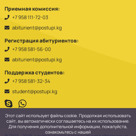
Приемная комиссия:
+7 958 111-72-03
abiturient@postupi.kg
Регистрация абитуриентов:
+7 958 581-56-00
abiturient@postupi.kg
Поддержка студентов:
+7 958 581-32-34
student@postupi.kg
Этот сайт использует файлы cookie. Продолжая использовать
сайт, вы автоматически соглашаетесь на их использование.
Для получения дополнительной информации, пожалуйста,
ознакомьтесь с нашей
© 2013 - 2026. Центр высшего дистанционного образования