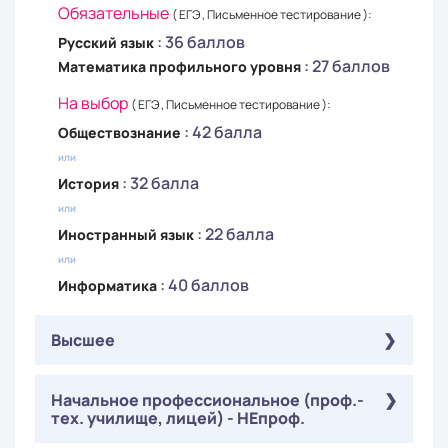
Обязательные
( ЕГЭ , Письменное тестирование ):
: 36 баллов
Русский язык
: 27 баллов
Математика профильного уровня
На выбор
( ЕГЭ , Письменное тестирование ):
: 42 балла
Обществознание
или
: 32 балла
История
или
: 22 балла
Иностранный язык
или
: 40 баллов
Информатика
Высшее
Обязательные
Начальное профессиональное (проф.-
( Письменное тестирование ):
тех. училище, лицей) - НЕпроф.
: 36 баллов
Русский язык