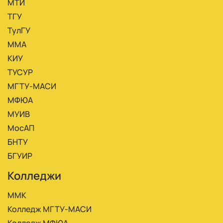
МТИ
ТГУ
ТулГУ
ММА
КИУ
ТУСУР
МГТУ-МАСИ
МФЮА
МУИВ
МосАП
БНТУ
БГУИР
Колледжи
ММК
Колледж МГТУ-МАСИ
Колледж МФЮА