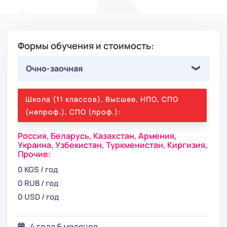
Формы обучения и стоимость:
Очно-заочная
Школа (11 классов), Высшее, НПО, СПО
(непроф.), СПО (проф.):
Россия,
Беларусь,
Казахстан,
Армения,
Украина,
Узбекистан,
Туркменистан,
Киргизия,
Прочие:
0 KGS / год
0 RUB / год
0 USD / год
4 года 6 месяцев