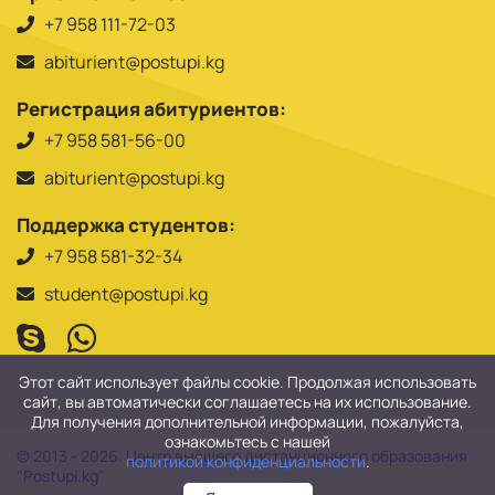
+7 958 111-72-03
abiturient@postupi.kg
Регистрация абитуриентов:
+7 958 581-56-00
abiturient@postupi.kg
Поддержка студентов:
+7 958 581-32-34
student@postupi.kg
Этот сайт использует файлы cookie. Продолжая использовать
сайт, вы автоматически соглашаетесь на их использование.
Для получения дополнительной информации, пожалуйста,
ознакомьтесь с нашей
© 2013 - 2026. Центр высшего дистанционного образования
политикой конфиденциальности
.
"Postupi.kg"