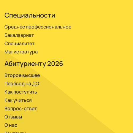
или за год.
реже – очно.
Специальности
Среднее профессиональное
Бакалавриат
Специалитет
Магистратура
Абитуриенту 2026
Второе высшее
Перевод на ДО
Как поступить
Как учиться
Вопрос-ответ
Отзывы
О нас