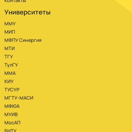
Контакты
Университеты
ММУ
МИП
МФПУ Синергия
МТИ
ТГУ
ТулГУ
ММА
КИУ
ТУСУР
МГТУ-МАСИ
МФЮА
МУИВ
МосАП
БНТУ