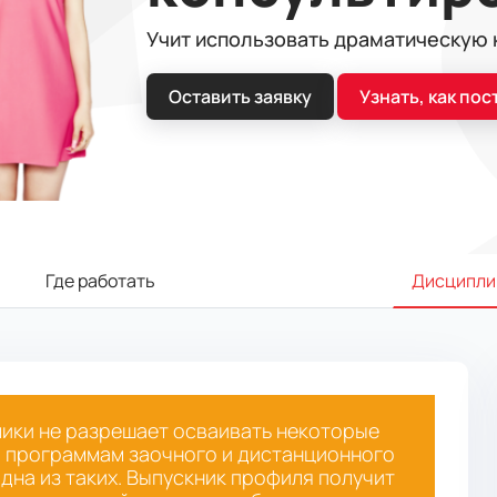
Учит использовать драматическую 
Оставить заявку
Узнать, как пос
Где работать
Дисципли
ики не разрешает осваивать некоторые
о программам заочного и дистанционного
дна из таких. Выпускник профиля получит