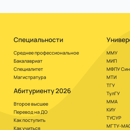
Оплачивать можно в банке, на почте по квит
очно.
Специальности
Универ
Среднее профессиональное
ММУ
Бакалавриат
МИП
Специалитет
МФПУ Син
Магистратура
МТИ
ТГУ
Абитуриенту 2026
ТулГУ
ММА
Второе высшее
КИУ
Перевод на ДО
ТУСУР
Как поступить
МГТУ-МА
Как учиться