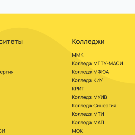
анции или прямо из личного кабинета. Можно платить
ситеты
Колледжи
ММК
Колледж МГТУ-МАСИ
ергия
Колледж МФЮА
Колледж КИУ
КРИТ
Колледж МУИВ
Колледж Синергия
Колледж МТИ
Колледж МАП
СИ
МОК