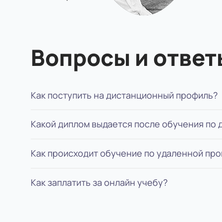
Вопросы и ответ
Как поступить на дистанционный профиль?
Какой диплом выдается после обучения по
Для поступления вам нужно: определиться с
обучение, подписать договор. Мы будем пом
Как происходит обучение по удаленной пр
В зависимости от ступени обучения, выдает
указывается форма обучения.
Как заплатить за онлайн учебу?
Учеба длится 6-10 семестров: изучаете теор
сдаете онлайн-тесты. Каждый год пишете ку