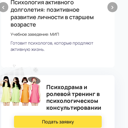
Психология активного
П
‹
›
долголетия: позитивное
о
развитие личности в старшем
У
возрасте
П
Учебное заведение: МИП
с
Готовит психологов, которые продляют
активную жизнь.
Психодрама и
ролевой тренинг в
психологическом
консультировании
Подать заявку