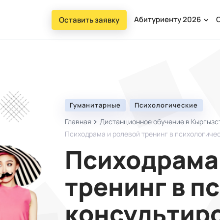
Абитуриенту 2026
Оставить заявку
Гуманитарные
Психологические
Главная
Дистанционное обучение в Кыргызст
Психодрама и ролевой тренинг в психологиче
Психодрама
тренинг в п
консультир