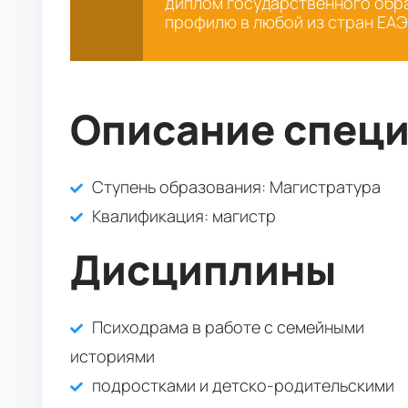
диплом государственного обра
профилю в любой из стран ЕА
Описание спец
Ступень образования:
Магистратура
Квалификация
: магистр
Дисциплины
Психодрама в работе с семейными
историями
подростками и детско-родительскими