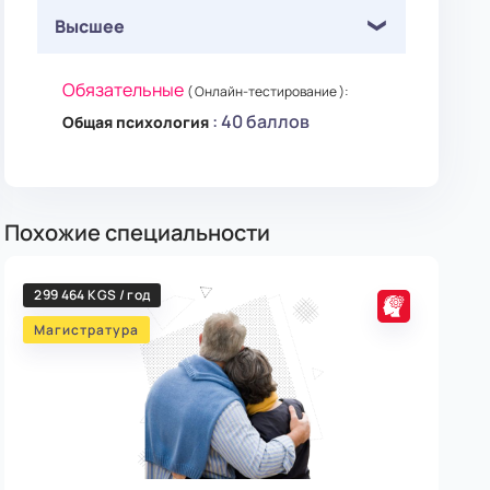
Высшее
Обязательные
( Онлайн-тестирование ):
: 40 баллов
Общая психология
Похожие специальности
299 464 KGS / год
152
Магистратура
Ма