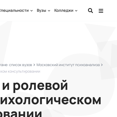
Специальности
Вузы
Колледжи
ане: список вузов
Московский институт психоанализа
ском консультировании
 и ролевой
сихологическом
овании