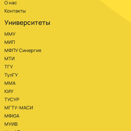
О нас
Контакты
Университеты
ММУ
МИП
МФПУ Синергия
МТИ
ТГУ
ТулГУ
ММА
КИУ
ТУСУР
МГТУ-МАСИ
МФЮА
МУИВ