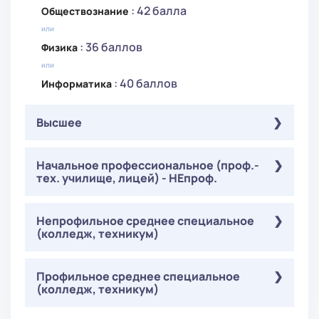
: 42 балла
Обществознание
или
: 36 баллов
Физика
или
: 40 баллов
Информатика
Высшее
Обязательные
Начальное профессиональное (проф.-
( Онлайн-тестирование ):
тех. училище, лицей) - НЕпроф.
Жилищное хозяйство и коммунальная
: 50 баллов
инфраструктура
Обязательные
Непрофильное среднее специальное
( Онлайн-тестирование ):
(колледж, техникум)
Жилищное хозяйство и коммунальная
: 50 баллов
инфраструктура
Обязательные
Профильное среднее специальное
( Онлайн-тестирование ):
(колледж, техникум)
Жилищное хозяйство и коммунальная
: 50 баллов
инфраструктура