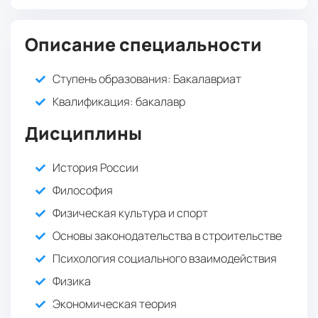
Обязательные
( Онлайн-тестирование ):
Жилищное хозяйство и коммунальная
Описание специальности
: 50 баллов
инфраструктура
Ступень образования:
Бакалавриат
Квалификация
: бакалавр
Дисциплины
История России
Философия
Физическая культура и спорт
Основы законодательства в строительстве
Психология социального взаимодействия
Физика
Экономическая теория