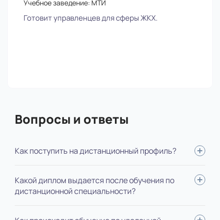
Учебное заведение: МТИ
Готовит управленцев для сферы ЖКХ.
Вопросы и ответы
Как поступить на дистанционный профиль?
Для поступления вам нужно: определиться со
Какой диплом выдается после обучения по
специальностью, выслать нам документы, пройти
дистанционной специальности?
вступительные испытания, оплатить обучение, подписать
договор. Мы будем помогать на каждом этапе,
В зависимости от ступени обучения, выдается диплом