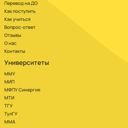
Перевод на ДО
Как поступить
Как учиться
Вопрос-ответ
Отзывы
О нас
Контакты
Университеты
ММУ
МИП
МФПУ Синергия
МТИ
ТГУ
ТулГУ
ММА