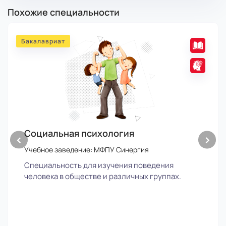
баллов
или
баллов
Похожие специальности
Обществоведение в социальном и
коммуникативном пространстве и
: 45 баллов
управлении
Бакалавриат
или
Иностранный язык для социально-
: 40
экономических направлений подготовки
баллов
Социальная психология
‹
›
Учебное заведение: МФПУ Синергия
Специальность для изучения поведения
человека в обществе и различных группах.