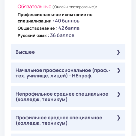
Обязательные
( Онлайн-тестирование ):
Профессиональное испытание по
: 40 баллов
специализации
: 42 балла
Обществознание
: 36 баллов
Русский язык
Высшее
Обязательные
Начальное профессиональное (проф.-
( Онлайн-тестирование ):
тех. училище, лицей) - НЕпроф.
Профессиональное испытание по
: 40 баллов
специализации
: 36 баллов
Русский язык
Обязательные
Непрофильное среднее специальное
( Онлайн-тестирование ):
: 40 баллов
Педагогика
(колледж, техникум)
Профессиональное испытание по
: 40 баллов
специализации
: 42 балла
Обществознание
Обязательные
Профильное среднее специальное
( Онлайн-тестирование ):
: 36 баллов
Русский язык
(колледж, техникум)
Профессиональное испытание по
: 40 баллов
специализации