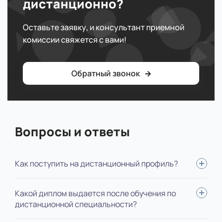
дистанционно?
Оставьте заявку, и консультант приемной
комиссии свяжется с вами!
Обратный звонок
Вопросы и ответы
Как поступить на дистанционный профиль?
Для поступления вам нужно: определиться со
Какой диплом выдается после обучения по
специальностью, выслать нам документы, пройти
дистанционной специальности?
вступительные испытания, оплатить обучение, подписать