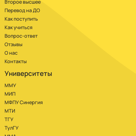
Второе высшее
Перевод на ДО
Как поступить
Как учиться
Вопрос-ответ
Отзывы
О нас
Контакты
Университеты
ММУ
МИП
МФПУ Синергия
МТИ
ТГУ
ТулГУ