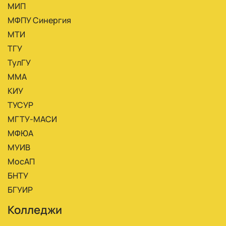
МИП
МФПУ Синергия
МТИ
ТГУ
ТулГУ
ММА
КИУ
ТУСУР
МГТУ-МАСИ
МФЮА
МУИВ
МосАП
БНТУ
БГУИР
Колледжи