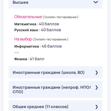
Высшее
Обязательные
( Онлайн-тестирование ):
: 40 баллов
Математика
: 40 баллов
Русский язык
На выбор
( Онлайн-тестирование ):
: 46 баллов
Информатика
или
: 41 балл
Физика
Иностранные граждане (школа, ВО)
Обязательные
Иностранные граждане (непроф. НПО/
( Онлайн-тестирование ):
СПО)
: 40 баллов
Математика
: 40 баллов
Русский язык
Обязательные
Общее среднее (11 классов)
( Онлайн-тестирование ):
На выбор
( Онлайн-тестирование ):