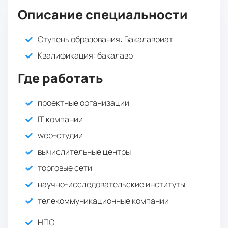
: 40 баллов
Основы автоматизации
: 40 баллов
Русский язык
Описание специальности
: 40
Основы прикладной информатики
баллов
Ступень образования:
Бакалавриат
: 40 баллов
Основы автоматизации
Квалификация
: бакалавр
Где работать
проектные организации
IT компании
web-студии
вычислительные центры
торговые сети
научно-исследовательские институты
телекоммуникационные компании
НПО