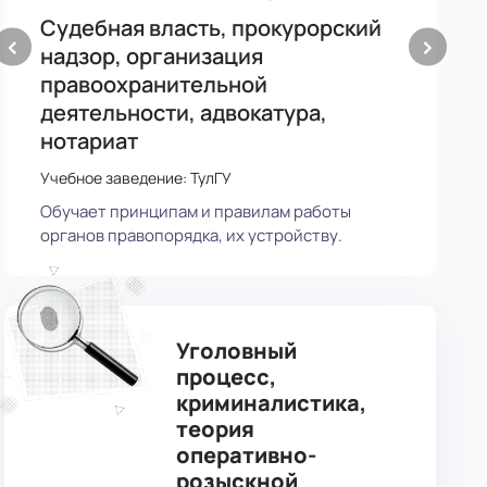
Судебная власть, прокурорский
У
‹
›
надзор, организация
У
правоохранительной
П
деятельности, адвокатура,
у
нотариат
Учебное заведение: ТулГУ
Обучает принципам и правилам работы
органов правопорядка, их устройству.
Уголовный
процесс,
криминалистика,
теория
оперативно-
розыскной