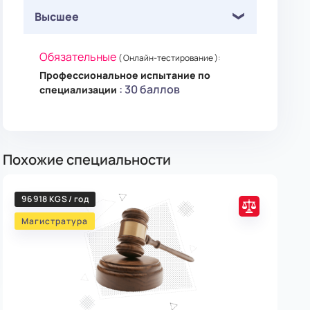
Высшее
Обязательные
( Онлайн-тестирование ):
Профессиональное испытание по
: 30 баллов
специализации
Похожие специальности
96 918 KGS / год
108
Магистратура
Ма