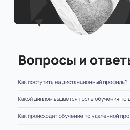
Вопросы и ответ
Как поступить на дистанционный профиль?
Какой диплом выдается после обучения по
Для поступления вам нужно: определиться с
обучение, подписать договор. Мы будем пом
Как происходит обучение по удаленной пр
В зависимости от ступени обучения, выдает