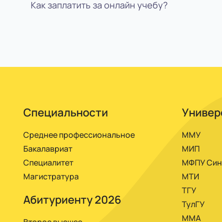
указывается форма обучения.
Как заплатить за онлайн учебу?
Учеба длится 6-10 семестров: изучаете теор
сдаете онлайн-тесты. Каждый год пишете ку
Оплачивать можно в банке, на почте по квит
очно.
Специальности
Универ
Среднее профессиональное
ММУ
Бакалавриат
МИП
Специалитет
МФПУ Син
Магистратура
МТИ
ТГУ
Абитуриенту 2026
ТулГУ
ММА