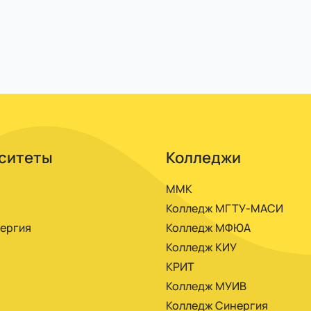
ию по материалам электронных курсов, участвуете 
рсовые и проходите практику. Диплом готовите удал
анции или прямо из личного кабинета. Можно платить
ситеты
Колледжи
ММК
Колледж МГТУ-МАСИ
ергия
Колледж МФЮА
Колледж КИУ
КРИТ
Колледж МУИВ
Колледж Синергия