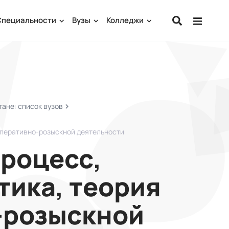
Специальности
Вузы
Колледжи
ане: список вузов
оперативно-розыскной деятельности
роцесс,
ика, теория
-розыскной