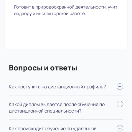
Готовит в природоохранной деятельности, учит
надзору и инспекторской работе.
Вопросы и ответы
Как поступить на дистанционный профиль?
Для поступления вам нужно: определиться со
Какой диплом выдается после обучения по
специальностью, выслать нам документы, пройти
дистанционной специальности?
вступительные испытания, оплатить обучение, подписать
договор. Мы будем помогать на каждом этапе,
В зависимости от ступени обучения, выдается диплом
Как происходит обучение по удаленной
оформление полностью берем на себя.