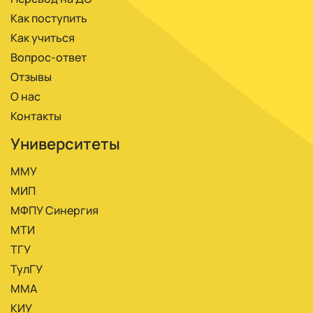
Как поступить
Как учиться
Вопрос-ответ
Отзывы
О нас
Контакты
Университеты
ММУ
МИП
МФПУ Синергия
МТИ
ТГУ
ТулГУ
ММА
КИУ