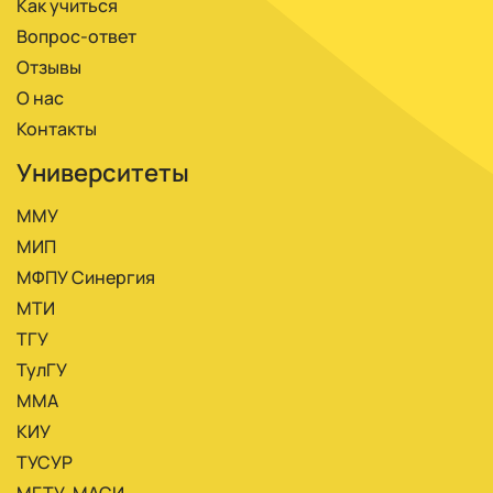
Как учиться
Вопрос-ответ
Отзывы
О нас
Контакты
Университеты
ММУ
МИП
МФПУ Синергия
МТИ
ТГУ
ТулГУ
ММА
КИУ
ТУСУР
МГТУ-МАСИ