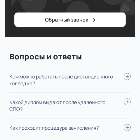
Обратный звонок
Вопросы и ответы
Кем можно работать после дистанционного
колледжа?
Младшие позиции или позиции помощника, например,
Какой диплом выдают после удаленного
сможете администрировать зал или выполнять поручения
СПО?
старших коллег.
Диплом специалиста государственного образца.
Как проходит процедура зачисления?