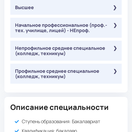
Высшее
Обязательные
Начальное профессиональное (проф.-
( Онлайн-тестирование ):
тех. училище, лицей) - НЕпроф.
: 30
Биологические основы дефектологии
баллов
Обязательные
Непрофильное среднее специальное
( Онлайн-тестирование ):
(колледж, техникум)
: 30
Биологические основы дефектологии
баллов
Обязательные
Профильное среднее специальное
( Онлайн-тестирование ):
(колледж, техникум)
: 30
Биологические основы дефектологии
баллов
Обязательные
( Онлайн-тестирование ):
: 30
Биологические основы дефектологии
Описание специальности
баллов
Ступень образования:
Бакалавриат
Квалификация
: бакалавр