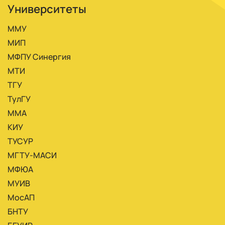
Университеты
ММУ
МИП
МФПУ Синергия
МТИ
ТГУ
ТулГУ
ММА
КИУ
ТУСУР
МГТУ-МАСИ
МФЮА
МУИВ
МосАП
БНТУ