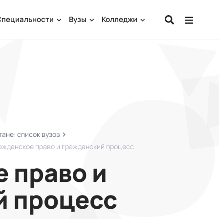
Специальности
Вузы
Колледжи
ане: список вузов
ажданское право и гражданский процесс
 право и
й процесс