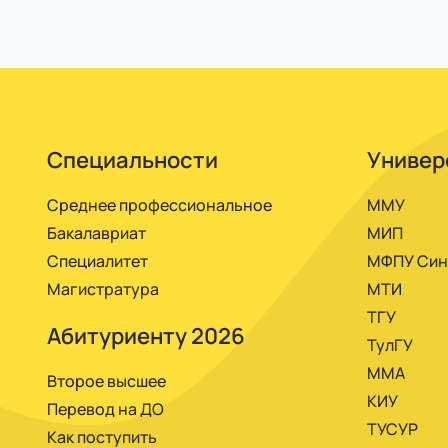
Оплачивать можно в банке, на почте по квит
очно.
Специальности
Универ
Среднее профессиональное
ММУ
Бакалавриат
МИП
Специалитет
МФПУ Син
Магистратура
МТИ
ТГУ
Абитуриенту 2026
ТулГУ
ММА
Второе высшее
КИУ
Перевод на ДО
ТУСУР
Как поступить