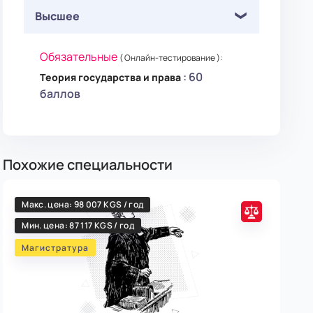
Высшее
Обязательные
( Онлайн-тестирование ):
: 60
Теория государства и права
баллов
Похожие специальности
Макс. цена: 98 007 KGS / год
108
Мин. цена: 87 117 KGS / год
Ма
Магистратура