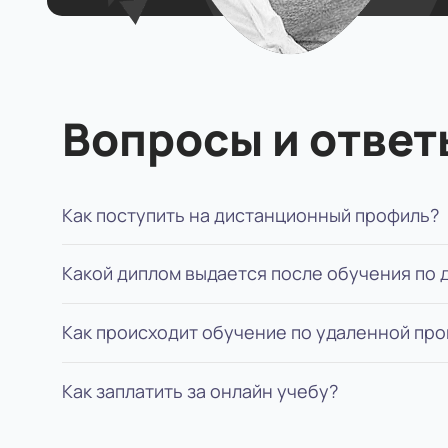
Вопросы и ответ
Как поступить на дистанционный профиль?
Какой диплом выдается после обучения по
Для поступления вам нужно: определиться с
обучение, подписать договор. Мы будем пом
Как происходит обучение по удаленной пр
В зависимости от ступени обучения, выдает
указывается форма обучения.
Как заплатить за онлайн учебу?
Учеба длится 6-10 семестров: изучаете теор
сдаете онлайн-тесты. Каждый год пишете ку