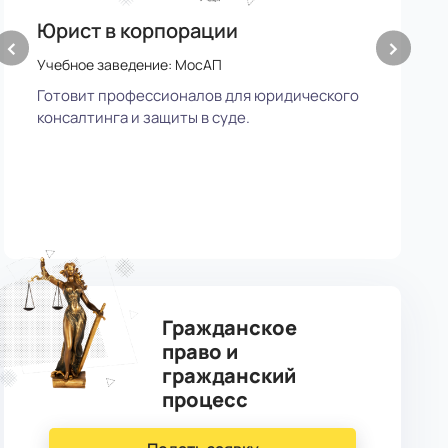
Юрист в корпорации
У
‹
›
Учебное заведение: МосАП
У
Готовит профессионалов для юридического
П
консалтинга и защиты в суде.
у
Гражданское
право и
гражданский
процесс