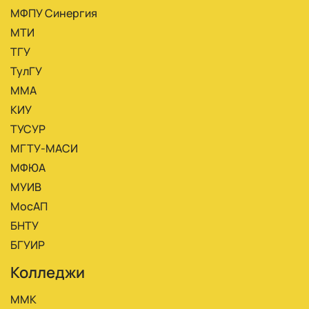
МФПУ Синергия
МТИ
ТГУ
ТулГУ
ММА
КИУ
ТУСУР
МГТУ-МАСИ
МФЮА
МУИВ
МосАП
БНТУ
БГУИР
Колледжи
ММК