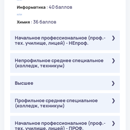
: 40 баллов
Информатика
или
: 36 баллов
Химия
Начальное профессиональное (проф.-
тех. училище, лицей) - НЕпроф.
Обязательные
Непрофильное среднее специальное
( ЕГЭ ):
(колледж, техникум)
: 27 баллов
Математика
: 36 баллов
Русский язык
Обязательные
Высшее
( ЕГЭ ):
На выбор
( ЕГЭ ):
: 27 баллов
Математика
: 36 баллов
Физика
: 36 баллов
Русский язык
Обязательные
Профильное среднее специальное
( Онлайн-тестирование ):
или
(колледж, техникум)
: 36 баллов
На выбор
Русский язык
: 40 баллов
Информатика
( ЕГЭ ):
Математика в профессиональной
: 36 баллов
или
Физика
: 40 баллов
деятельности
Обязательные
Начальное профессиональное (проф.-
( Онлайн-тестирование ):
: 36 баллов
Химия
или
:
Физика в профессиональной деятельности
тех. училище, лицей) - ПРОФ.