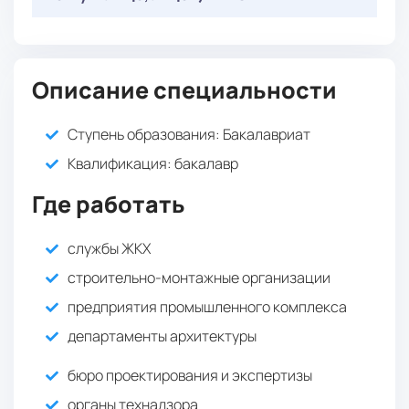
: 36 баллов
Русский язык
: 40 баллов
Информатика
40 баллов
Математика в профессиональной
или
: 40 баллов
деятельности
Обязательные
( Онлайн-тестирование ):
: 36 баллов
Химия
:
Физика в профессиональной деятельности
: 36 баллов
Русский язык
Описание специальности
40 баллов
Математика в профессиональной
: 40 баллов
деятельности
Ступень образования:
Бакалавриат
:
Физика в профессиональной деятельности
40 баллов
Квалификация
: бакалавр
Где работать
службы ЖКХ
строительно-монтажные организации
предприятия промышленного комплекса
департаменты архитектуры
бюро проектирования и экспертизы
органы технадзора