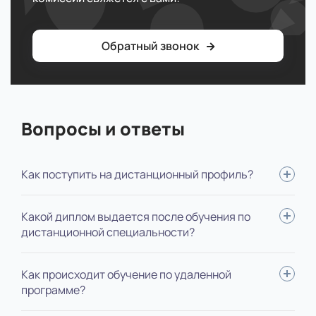
Обратный звонок
Вопросы и ответы
Как поступить на дистанционный профиль?
Для поступления вам нужно: определиться со
Какой диплом выдается после обучения по
специальностью, выслать нам документы, пройти
дистанционной специальности?
вступительные испытания, оплатить обучение, подписать
договор. Мы будем помогать на каждом этапе,
В зависимости от ступени обучения, выдается диплом
Как происходит обучение по удаленной
оформление полностью берем на себя.
государственного образца специалиста, бакалавра или
программе?
магистра. В дипломе не указывается форма обучения.