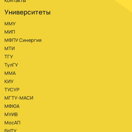
Контакты
Университеты
ММУ
МИП
МФПУ Синергия
МТИ
ТГУ
ТулГУ
ММА
КИУ
ТУСУР
МГТУ-МАСИ
МФЮА
МУИВ
МосАП
БНТУ