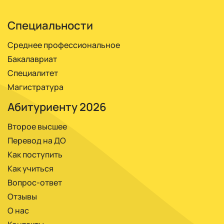
или за год.
реже – очно.
Специальности
Среднее профессиональное
Бакалавриат
Специалитет
Магистратура
Абитуриенту 2026
Второе высшее
Перевод на ДО
Как поступить
Как учиться
Вопрос-ответ
Отзывы
О нас