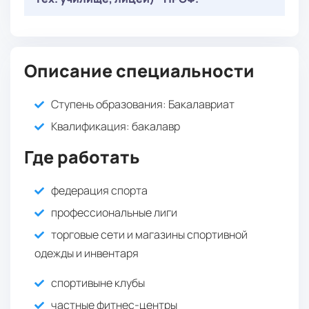
: 36 баллов
Русский язык
: 32 балла
или
История
Математика в профессиональной
: 22 балла
Иностранный язык
или
: 40 баллов
деятельности
Обязательные
( Онлайн-тестирование ):
: 40 баллов
Информатика
: 40 баллов
Основы экономической теории
: 36 баллов
Русский язык
или
Описание специальности
Математика в профессиональной
: 22 балла
Иностранный язык
: 40 баллов
деятельности
Ступень образования:
Бакалавриат
: 40 баллов
Основы экономической теории
Квалификация
: бакалавр
Где работать
федерация спорта
профессиональные лиги
торговые сети и магазины спортивной
одежды и инвентаря
спортивыне клубы
частные фитнес-центры